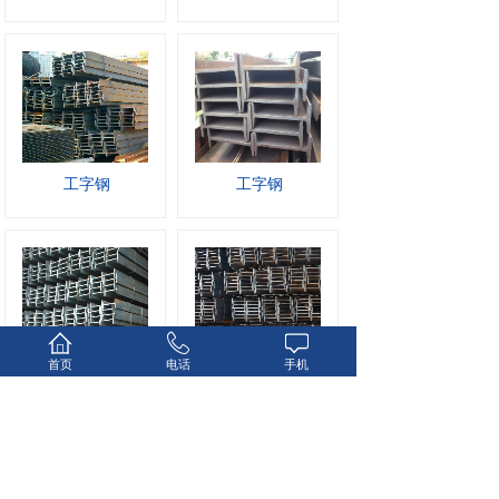
工字钢
工字钢
首页
电话
手机
工字钢
工字钢
1
上一页
下一页
共 12 条 共 2 页