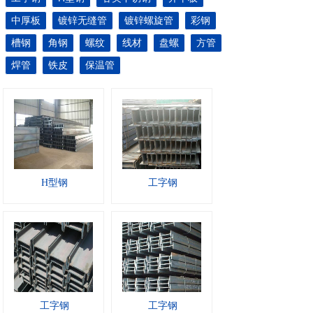
中厚板
镀锌无缝管
镀锌螺旋管
彩钢
槽钢
角钢
螺纹
线材
盘螺
方管
焊管
铁皮
保温管
H型钢
工字钢
工字钢
工字钢