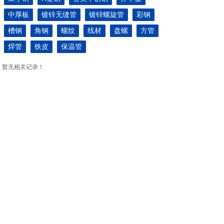
中厚板
镀锌无缝管
镀锌螺旋管
彩钢
槽钢
角钢
螺纹
线材
盘螺
方管
焊管
铁皮
保温管
暂无相关记录！