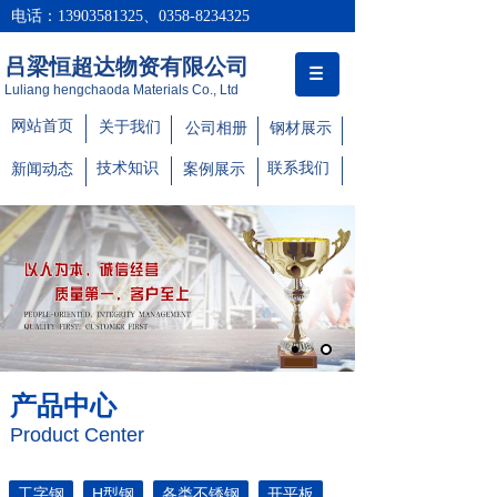
电话：13903581325、0358-8234325
吕梁恒超达物资有限公司
Luliang hengchaoda Materials Co., Ltd
网站首页
关于我们
公司相册
钢材展示
技术知识
联系我们
新闻动态
案例展示
产品中心
Product Center
工字钢
H型钢
各类不锈钢
开平板