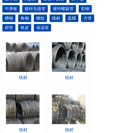
中厚板
镀锌无缝管
镀锌螺旋管
彩钢
槽钢
角钢
螺纹
线材
盘螺
方管
焊管
铁皮
保温管
线材
线材
线材
线材